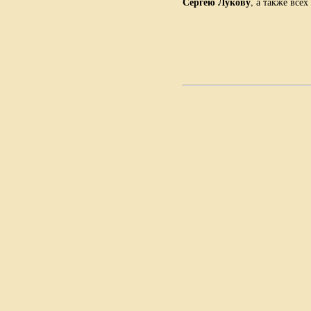
Сергею Лукову
, а также все