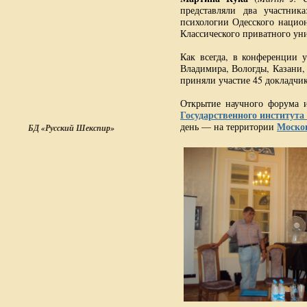
представляли два участник
психологии Одесского нацио
Классического приватного ун
Как всегда, в конференции у
Владимира, Вологды, Казани,
приняли участие 45 докладчик
Открытие научного форума 
Государственного института
Москов
день — на территории
БД «Русский Шекспир»