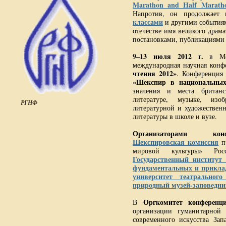
Marathon and Half Marath
Напротив, он продолжает
классами
и другими события
отечестве имя великого дра
постановками, публикациями
9–13 июля 2012 г.
в Мос
международная научная кон
чтения 2012»
. Конференция
«Шекспир в национальных
значения и места британс
литературе, музыке, изоб
РГНФ
литературной и художествен
литературы в школе и вузе.
Организаторами кон
Шекспировская комиссия
пр
мировой культуры» Рос
Государственный институт 
фундаментальных и прикла
университет театрально
природный музей-заповедни
Оргкомитет конференц
В
организации гуманитарной 
современного искусства За