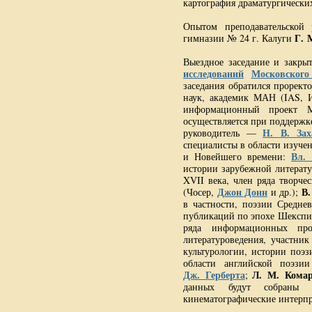
картография драматургически
Опытом преподавательской 
Г. 
гимназии № 24 г. Калуги
Выездное заседание и закры
исследований
Московского
заседания обратился прорект
наук, академик МАН (IAS, 
информационный проект 
осуществляется при поддерж
Н. В. Зах
руководитель —
специалисты в области изучен
Вл.
и Новейшего времени:
истории зарубежной литерат
XVII века, член ряда творче
Джон Донн
В.
(Чосер,
и др.);
в частности, поэзии Средне
публикаций по эпохе Шекспи
ряда информационных пр
литературоведения, участни
культурологии, истории поэ
области английской поэзи
Дж. Герберта
Л. М. Кома
;
данных будут собраны п
кинематографические интерп