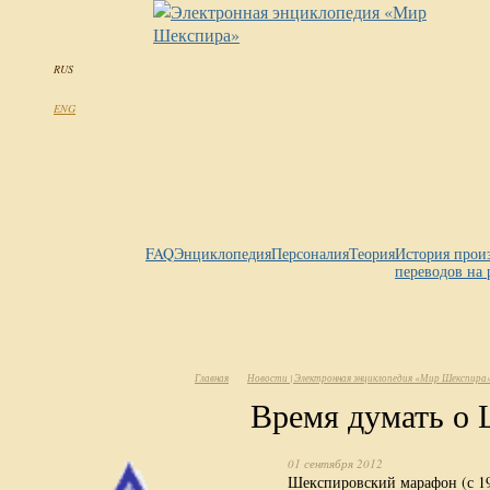
RUS
ENG
FAQ
Энциклопедия
Персоналия
Теория
История прои
переводов на 
Главная
Новости | Электронная энциклопедия «Мир Шекспира
Время думать о
01 сентября 2012
Шекспировский марафон (с 19