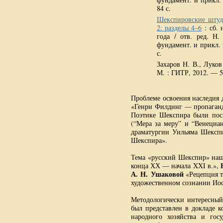
84 с.
Шекспировские штуди
2: разделы 4–6
: сб. 
года / отв. ред. Н
фундамент. и прикл. 
с.
Захаров Н. В., Луков
М. : ГИТР, 2012. — 5
Проблеме освоения наследия 
«Генри Филдинг — пропаган
Поэтике Шекспира были по
(“Мера за меру” и “Венециа
драматургии Уильяма Шексп
Шекспира».
Тема «русский Шекспир» наш
конца ХХ — начала XXI в.»,
А. Н. Ушаковой
«Рецепция т
художественном сознании Иос
Методологически интересный
был представлен в докладе 
народного хозяйства и гос