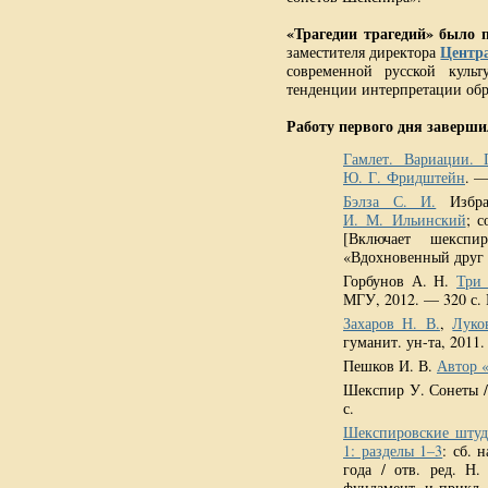
«Трагедии трагедий» было 
Центра
заместителя директора
современной русской культ
тенденции интерпретации обр
Работу первого дня заверши
Гамлет. Вариации. 
Ю. Г. Фридштейн
. —
Бэлза С. И.
Избран
И. М. Ильинский
; с
[Включает шекспир
«Вдохновенный друг 
Горбунов А. Н.
Три 
МГУ, 2012. — 320 с. 
Захаров Н. В.
,
Луко
гуманит. ун-та, 2011
Пешков И. В.
Автор 
Шекспир У. Сонеты /
с.
Шекспировские штуди
1: разделы 1–3
: сб. 
года / отв. ред. Н
фундамент. и прикл.