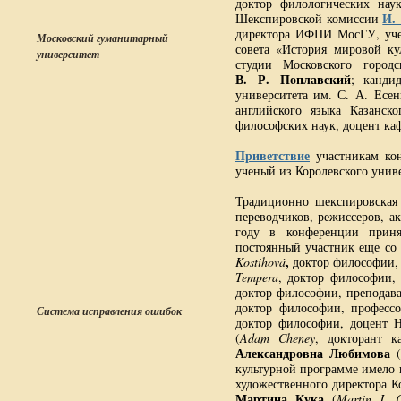
доктор филологических нау
И.
Шекспировской комиссии
директора ИФПИ МосГУ, уче
Московский гуманитарный
совета «История мировой ку
университет
студии Московского город
В. Р. Поплавский
; кандид
университета им. С. А. Есе
английского языка Казанск
философских наук, доцент к
Приветствие
участникам кон
ученый из Королевского унив
Традиционно шекспировская 
переводчиков, режиссеров, а
году в конференции приня
постоянный участник еще со
,
Kostihová
доктор философии,
Tempera
, доктор философии,
доктор философии, преподава
доктор философии, професс
Система исправления ошибок
доктор философии, доцент Н
(
Adam Cheney
, докторант 
Александровна Любимова
(
культурной программе имело в
художественного директора Ко
Мартина Кука
(
Martin J. 