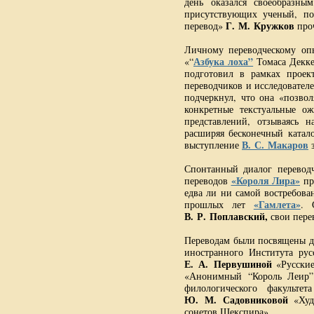
день оказался своеобразн
присутствующих ученый, по
Г. М. Кружков
перевод»
проч
Личному переводческому оп
Азбука лоха”
«“
Томаса Декке
подготовил в рамках прое
переводчиков и исследовател
подчеркнул, что она «позвол
конкретные текстуальные ож
представлений, отзываясь н
расширяя бесконечный катал
В. С. Макаров
выступление
з
Спонтанный диалог перевод
«Короля Лира»
переводов
пр
едва ли ни самой востребов
«Гамлета»
прошлых лет
. 
В. Р. Поплавский,
свои пере
Переводам были посвящены до
иностранного Института рус
Е. А.
Первушиной
«Русские
«Анонимный “Король Леир”
филологического факульте
Ю. М. Садовниковой
«Худо
сонетов Шекспира».