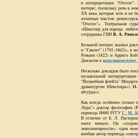
в интерпретации “Отелло”:
интерес, поскольку речь в н
XX века, которые хоть и не 
печатных текстов: режиссерс
”Отелло”». Театральная су
«Шекспир для народа: любите
В. А. Ряпол
сотрудника ГИИ
Большой интерес вызвал докл
и “Гамлет” (1792–1862)», в к
Романи (1822) и Арриго Бойт
шекспировскому 
Дюсисом к
Несколько докладов было по
музыкальной интерпретации
“Волшебная флейта” Моцарта
О.
драматургии Шекспира»);
абсурда»).
Как всегда особенно сильно 
Лира”» доктор философии (P
Г. М. 
перевода ИФИ РГГУ
В отличие от Б. Л. Пастерн
пьесе немало. Он «сохран
эквилинеарности»: одни мон
вообще автор перевода «смотр