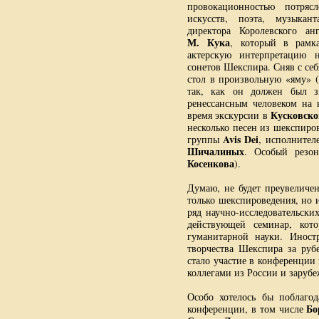
провокационностью потряс
искусств, поэта, музыкан
директора Королевского ан
М. Кука
, который в рамк
актерскую интерпретацию 
сонетов Шекспира. Сняв с себ
стол в произвольную «яму» (
так, как он должен был з
ренессансным человеком на 
Кусковско
время экскурсии в
несколько песен из шекспиро
Avis Dei
группы
, исполнител
Шичалиных
. Особый резо
Косенкова
).
Думаю, не будет преувеличе
только шекспироведения, но 
ряд научно-исследовательских
действующей семинар, кот
гуманитарной науки. Инос
творчества Шекспира за руб
стало участие в конференции
коллегами из России и зарубе
Особо хотелось бы поблаго
Бо
конференции, в том числе