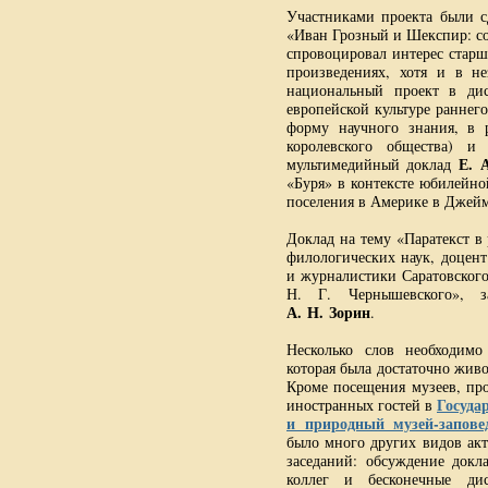
Участниками проекта были с
«Иван Грозный и Шекспир: с
спровоцировал интерес старш
произведениях, хотя и в н
национальный проект в ди
европейской культуре раннег
форму научного знания, в 
королевского общества) 
Е. 
мультимедийный доклад
«Буря» в контексте юбилейно
поселения в Америке в Джей
Доклад на тему «Паратекст в
филологических наук, доцент
и журналистики Саратовского
Н. Г. Чернышевского», з
А. Н. Зорин
.
Несколько слов необходимо
которая была достаточно жив
Кроме посещения музеев, про
Госуда
иностранных гостей в
и природный музей-запов
было много других видов акт
заседаний: обсуждение докл
коллег и бесконечные ди