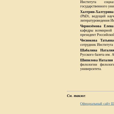
Института социал
государственного уни
Халтрин-Халтурина
(PhD), ведущий науч
литературоведения И
Чернозёмова Елен
кафедры всемирной л
президент Российско
Чеснокова Татьяна
сотрудник Института
Шабалина Наталия
Русского балета им. 
Шипилова Наталия 
филологии филологи
университета.
См. также
:
Официальный сайт Ш