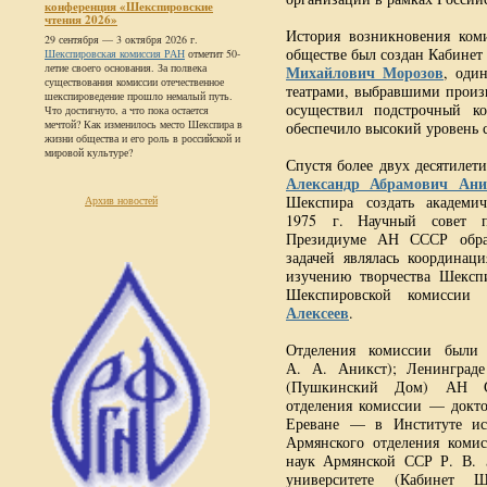
конференция «Шекспировские
чтения 2026»
История возникновения коми
29 сентября — 3 октября 2026 г.
обществе был создан Кабинет 
Шекспировская комиссия РАН
отметит 50-
летие своего основания. За полвека
Михайлович Морозов
, оди
существования комиссии отечественное
театрами, выбравшими произ
шекспироведение прошло немалый путь.
осуществил подстрочный к
Что достигнуто, а что пока остается
мечтой? Как изменилось место Шекспира в
обеспечило высокий уровень 
жизни общества и его роль в российской и
мировой культуре?
Спустя более двух десятиле
Александр Абрамович Ан
Шекспира создать академи
Архив новостей
1975 г. Научный совет 
Президиуме АН СССР обра
задачей являлась координаци
изучению творчества Шексп
Шекспировской комиссии
Алексеев
.
Отделения комиссии были 
А. А. Аникст); Ленинграде
(Пушкинский Дом) АН СС
отделения комиссии — докт
Ереване — в Институте иск
Армянского отделения коми
наук Армянской ССР
Р. В.
З
университете (Кабинет Ше