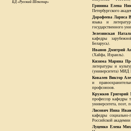
БД «Русский Шекспир»
Гринина Елена Ник
Петербургского акаде
Дорофеева Лариса 
языка и литератур
государственного уни
Зелезинская Ната
кафедры зарубежно
Беларусь).
Иванов Дмитрий Ан
(Хайфа, Израиль).
Кизима Марина Пр
литературы и культ
(университета) МИД
Ковалев Виктор Ал
и правоохранительн
профсоюзов.
Кружков Григорий
профессор кафедры т
университета, поэт, 
Лисович Инна Иван
кафедры социально-
Российской академии
Луценко Елена Мих