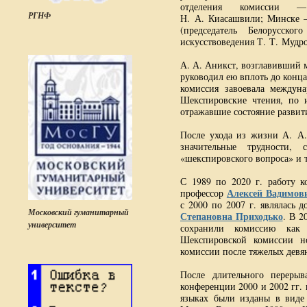
отделения комиссии —
РГНФ
Н. А. Киасашвили; Минске —
(председатель Белорусско
искусствоведения Т. Т. Мудро
А. А. Аникст, возглавивший м
руководил ею вплоть до конц
комиссия завоевала междун
Шекспировские чтения, по и
отражавшие состояние развит
После ухода из жизни А. А
значительные трудности,
«шекспировского вопроса» и т
С 1989 по 2020 г. работу к
Алексей Вадимов
профессор
с 2000 по 2007 г. являлась 
Московский гуманитарный
Степановна Приходько
. В 2
университет
сохранили комиссию как ц
Шекспировской комиссии н
комиссии после тяжелых девя
После длительного переры
конференции 2000 и 2002 гг.
языках были изданы в виде 