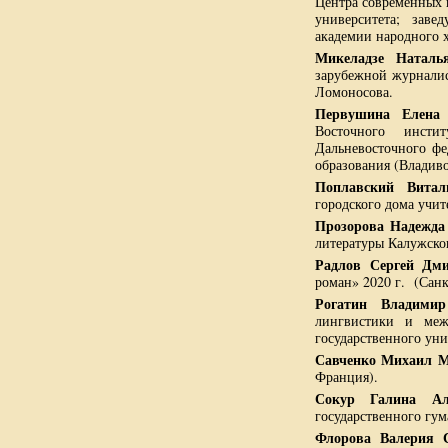
Центра современных 
университета; заве
академии народного 
Микеладзе Наталь
зарубежной журналис
Ломоносова.
Первушина Елена 
Восточного инст
Дальневосточного фе
образования (Владиво
Поплавский Витал
городского дома учит
Прозорова Надежда
литературы Калужског
Радлов Сергей Дм
роман» 2020 г. (Санк
Рогатин Владимир
лингвистики и меж
государственного уни
Савченко Михаил 
Франция).
Сокур Галина Але
государственного гум
Флорова Валерия С