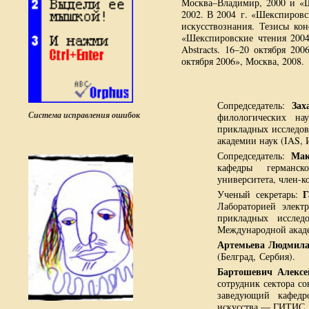
Москва–Владимир, 2000 и «Ш
2002. В 2004 г. «Шекспировс
искусствознания. Тезисы ко
«Шекспировские чтения 2004.
Abstracts. 16–20 октября 20
октября 2006», Москва, 2008.
Зах
Сопредседатель:
Система исправления ошибок
филологических на
прикладных исследов
академии наук (IAS, 
Мак
Сопредседатель:
кафедры германск
университета, член-
Г
Ученый секретарь:
Лабораторией элект
прикладных исследо
Международной акаде
Артемьева Людмила
(Белград, Сербия).
Бартошевич Алексе
сотрудник сектора со
заведующий кафедро
искусства — ГИТИС, 