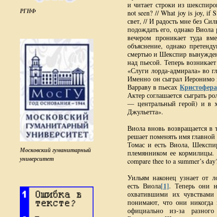
и читает строки из шекспир
РГНФ
not seen? // What joy is joy, 
свет, // И радость мне без С
подождать его, однако Виола 
вечером проникает туда вм
объяснение, однако претенд
смертью и Шекспир вынужден 
над пьесой. Теперь возникает
«Слуги лорда-адмирала» во г
Именно он сыграл Иеронимо
Кристофер
Варраву в пьесах
Актер соглашается сыграть ро
— центральный герой) и в х
Джульетта».
Виола вновь возвращается в 
решает поменять имя главной 
Томас и есть Виола, Шекспир
Московский гуманитарный
племянником ее кормилицы. 
университет
compare thee to a summer’s d
Уильям наконец узнает от л
[1]
есть Виола
. Теперь они н
охватившими их чувствами 
понимают, что они никогда 
официально из-за разного 