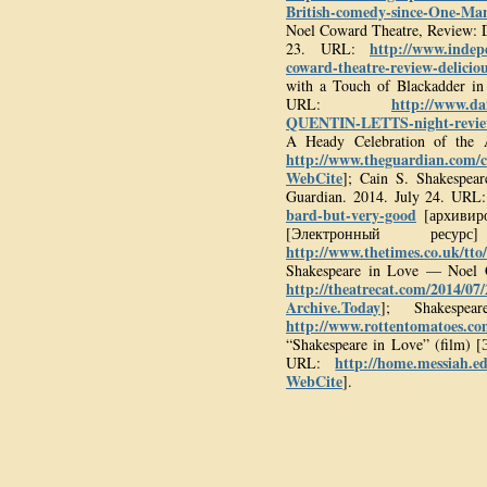
British-comedy-since-One-Ma
Noel Coward Theatre, Review: D
http://www.indepe
23. URL:
coward-theatre-review-delici
with a Touch of Blackadder in 
http://www.dai
URL:
QUENTIN-LETTS-night-revie
A Heady Celebration of the 
http://www.theguardian.com/cu
WebCite
]; Cain S. Shakespe
Guardian. 2014. July 24. URL
bard-but-very-good
[архивир
[Электронный р
http://www.thetimes.co.uk/tto/
Shakespeare in Love — Noel 
http://theatrecat.com/2014/07
Archive.Today
]; Shakespe
http://www.rottentomatoes.co
“Shakespeare in Love” (film) [
http://home.messiah.e
URL:
WebCite
].