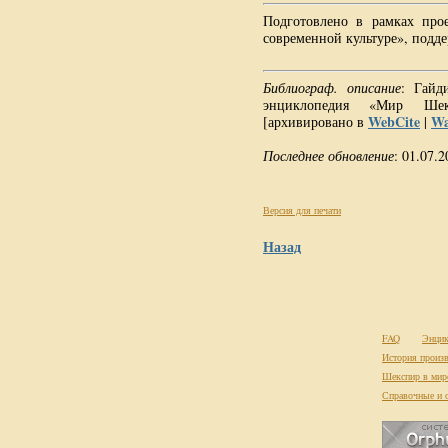
Подготовлено в рамках про
современной культуре», подд
Библиограф. описание
: Гайд
энциклопедия «Мир Ше
WebCite
Wa
[архивировано в
|
Последнее обновление
: 01.07.2
Версия для печати
Назад
FAQ
Энцик
История произв
Шекспир в мир
Справочные и 