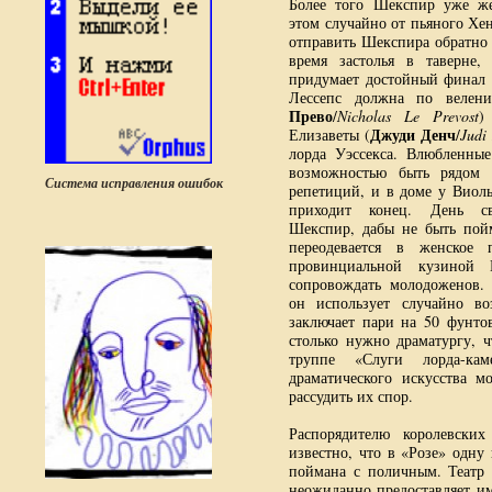
Более того Шекспир уже же
этом случайно от пьяного Хен
отправить Шекспира обратно 
время застолья в таверне,
придумает достойный финал д
Лессепс должна по велен
Прево
/
Nicholas Le Prevost
)
Джуди Денч
Елизаветы (
/
Judi
лорда Уэссекса. Влюбленны
возможностью быть рядом 
Система исправления ошибок
репетиций, и в доме у Виолы
приходит конец. День св
Шекспир, дабы не быть по
переодевается в женское п
провинциальной кузиной 
сопровождать молодоженов.
он использует случайно в
заключает пари на 50 фунто
столько нужно драматургу, 
труппе «Слуги лорда-кам
драматического искусства м
рассудить их спор.
Распорядителю королевски
известно, что в «Розе» одну
поймана с поличным. Театр 
неожиданно предоставляет им