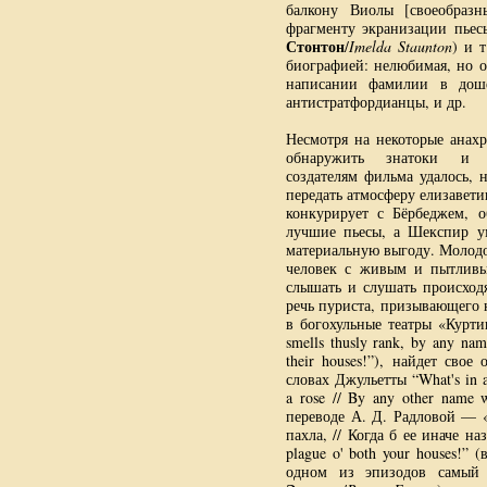
балкону Виолы [своеобраз
фрагменту экранизации пьес
Стонтон
/
Imelda Staunton
) и 
биографией: нелюбимая, но о
написании фамилии в доше
антистратфордианцы, и др.
Несмотря на некоторые анах
обнаружить знатоки и 
создателям фильма удалось, 
передать атмосферу елизавет
конкурирует с Бёрбеджем, о
лучшие пьесы, а Шекспир ум
материальную выгоду. Молодо
человек с живым и пытливы
слышать и слушать происход
речь пуриста, призывающего 
в богохульные театры «Курти
smells thusly rank, by any nam
their houses!”), найдет сво
словах Джульетты “What's in a
a rose // By any other name w
переводе А. Д. Радловой — 
пахла, // Когда б ее иначе 
plague o' both your houses!
одном из эпизодов самый