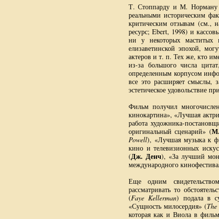
Т. Стоппарду и М. Норману 
реальными историческим фа
критическим отзывам (см., н
ресурс; Ebert, 1998) и касс
ни у некоторых маститых 
елизаветинской эпохой, мог
актеров и т. п. Тех же, кто 
из-за большого числа цитат
определенным корпусом инфо
все это расширяет смыслы, 
эстетическое удовольствие при
Фильм получил многочисле
кинокартина», «Лучшая актри
работа художника-постановщ
М
оригинальный сценарий» (
Powell
), «Лучшая музыка к ф
кино и телевизионных иску
Дж. Денч
(
), «За лучший мон
международного кинофестивал
Еще одним свидетельство
рассматривать то обстоятель
(
Faye Kellerman
) подала в с
«Сущность милосердия» (
The 
которая как и Виола в фильм