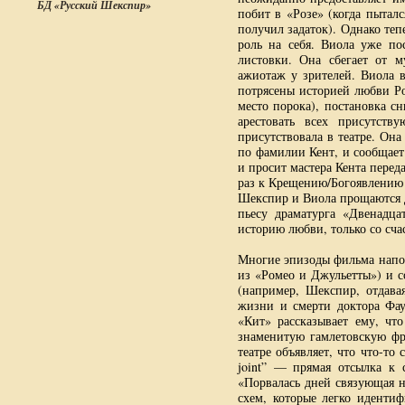
БД «Русский Шекспир»
побит в «Розе» (когда пыталс
получил задаток). Однако теп
роль на себя. Виола уже по
листовки. Она сбегает от м
ажиотаж у зрителей. Виола в
потрясены историей любви Ро
место порока), постановка с
арестовать всех присутств
присутствовала в театре. Он
по фамилии Кент, и сообщает
и просит мастера Кента пере
раз к Крещению/Богоявлению 
Шекспир и Виола прощаются д
пьесу драматурга «Двенадца
историю любви, только со сч
Многие эпизоды фильма напол
из «Ромео и Джульетты») и с
(например, Шекспир, отдава
жизни и смерти доктора Фау
«Кит» рассказывает ему, чт
знаменитую гамлетовскую фра
театре объявляет, что что-то 
joint” — прямая отсылка к с
«Порвалась дней связующая н
схем, которые легко иденти