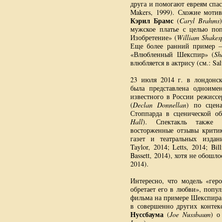
друга и помогают евреям спас
Makers, 1999). Схожие мот
Кэрил Брамс
(
Caryl Brahms
мужское платье с целью по
Изобретение» (
William Shakes
Еще более ранний пример —
«Влюбленный Шекспир» (
Sh
влюбляется в актрису (см.: Salv
23 июля 2014 г. в лондонск
была представлена одноиме
известного в России режисс
(
Declan Donnellan
) по сцен
Стоппарда в сценической о
Hall
). Спектакль также
восторженные отзывы крити
газет и театральных издани
Taylor, 2014; Letts, 2014; Bil
Bassett, 2014), хотя не обошло
2014).
Интересно, что модель «гер
обретает его в любви», попу
фильма на примере Шекспира,
в совершенно других контек
Нуссбаума
(
Joe Nussbaum
) о