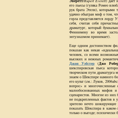
Эверетт
/
Rupert Everett
) дает
его пьесы (гуляка Ромео влюб
рук брата Этели), которыми 
удачно обыгран миф о том, ч
горла представляется лорду У
себя, считая себя причастн
драматург, который букваль
Феннимену во время застол
энтузиазмом принимает).
Еще одним достоинством филь
показан как некая «идеальн
человек, со всеми возможны
высоких и нежных романтиче
Джон Уэбстер
Джо Робер
(
шекспировская пьеса кото
творческом пути драматурга 
знаем о Шекспире намного бо
его культ (cм.: Луков, 2006ab
вопрос» и многочисленные с
малообоснованных мифов и 
сценаристов. Многие из них 
не подкрепленных фактов в уг
зрителю нечто шокирующее и
показать Шекспира в каком-
только о выгоде; психически 