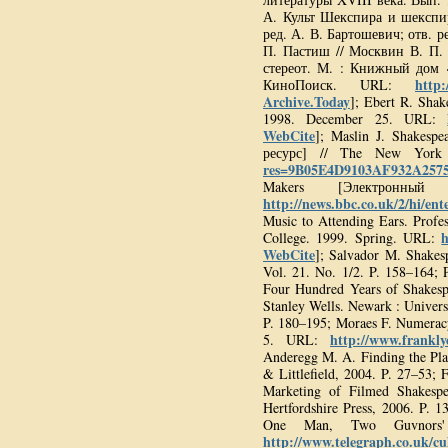
А. Культ Шекспира и шекспир
ред. А. В. Бартошевич; отв. р
П. Пастиш // Москвин В. П. 
стереот. М. : Книжный дом 
http:
КиноПоиск. URL:
Archive.Today
]; Ebert R. Sha
1998. December 25. URL:
WebCite
]; Maslin J. Shakesp
ресурс] // The New York
res=9B05E4D9103AF932A257
Makers [Электрон
http://news.bbc.co.uk/2/hi/en
Music to Attending Ears. Prof
h
College. 1999. Spring. URL:
WebCite
]; Salvador M. Shakes
Vol. 21. No. 1/2. P. 158–164; 
Four Hundred Years of Shakespe
Stanley Wells. Newark : Univers
P. 180–195; Moraes F. Numera
http://www.frankl
5. URL:
Anderegg M. A. Finding the Pl
& Littlefield, 2004. P. 27–53;
Marketing of Filmed Shakespe
Hertfordshire Press, 2006. P. 
One Man, Two Guvnors' 
http://www.telegraph.co.uk/cu