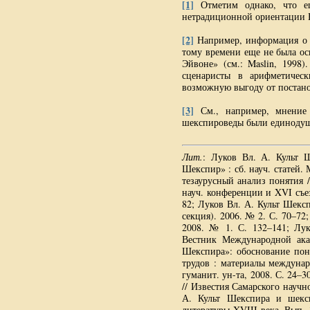
[1]
Отметим однако, что е
нетрадиционной ориентации 
[2]
Например, информация о т
тому времени еще не была ос
Эйвоне» (см.: Maslin, 1998
сценаристы в арифметичес
возможную выгоду от постанов
[3]
См., например, мнение
шекспироведы были единодушн
Лит.
: Луков Вл. А. Культ Ш
Шекспир» : сб. науч. статей. 
тезаурусный анализ понятия 
науч. конференции и XVI съез
82; Луков Вл. А. Культ Шекс
секция). 2006. № 2. С. 70–72
2008. № 1. С. 132–141; Лук
Вестник Международной ака
Шекспира»: обоснование пон
трудов : материалы междунар
гуманит. ун-та, 2008. С. 24–
// Известия Самарского научн
А. Культ Шекспира и шексп
литературы XVIII века. Вып. 