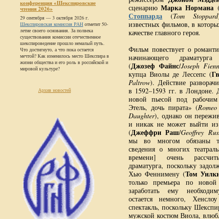
конференция «Шекспировские
Марка Нормана
сценарию
чтения 2026»
Стоппарда
(
Tom Stoppard
29 сентября — 3 октября 2026 г.
известных фильмов, в которы
Шекспировская комиссия РАН
отметит 50-
летие своего основания. За полвека
качестве главного героя.
существования комиссии отечественное
шекспироведение прошло немалый путь.
Фильм повествует о романт
Что достигнуто, а что пока остается
мечтой? Как изменилось место Шекспира в
начинающего драматург
жизни общества и его роль в российской и
Джозеф Файнс
(
/
Joseph Fienn
мировой культуре?
Гв
купца Виолы де Лессепс (
Paltrow
). Действие разворач
в 1592–1593 гг. в Лондоне. 
Архив новостей
новой пьесой под рабочим
Этель, дочь пирата» (
Romeo 
Daughter
), однако он пережи
и никак не может выйти из
Джеффри Раш
(
/
Geoffrey Rus
мы во многом обязаны те
сведения о многих театрал
времени] очень рассчи
драматурга, поскольку задол
Том Уилк
Хью Феннимену (
только премьера по новой
заработать ему необходи
остается немного, Хенсло
спектакль, поскольку Шекспи
мужской костюм Виола, влюбл