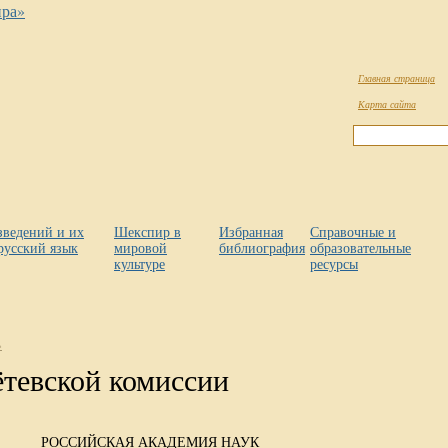
Главная страница
Карта сайта
зведений и их
Шекспир в
Избранная
Справочные и
русский язык
мировой
библиография
образовательные
культуре
ресурсы
»
ётевской комиссии
РОССИЙСКАЯ АКАДЕМИЯ НАУК