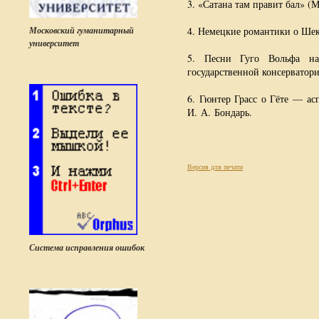
3. «Сатана там правит бал» (
Московский гуманитарный
4. Немецкие романтики о Шек
университет
5. Песни Гуго Вольфа на
государственной консерватор
6. Гюнтер Грасс о Гёте — ас
И. А. Бондарь.
Версия для печати
Система исправления ошибок