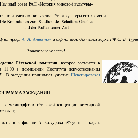
Научный совет РАН «История мировой культуры»
ия по изучению творчества Гёте и культуры его времени
Die Kommission zum Studium des Schaffens Goethes
und der Kultur seiner Zeit
.ф.н., проф.
А. А. Аникстом
и д.ф.н., засл. деятелем науки РФ С. В. Тура
Уважаемые коллеги!
седание Гётевской комиссии
, которое состоится в
в 11:00 в помещении Института искусствознания
 5). В заседании принимает участие
Шекспировская
ОГРАММА ЗАСЕДАНИЯ
ных метаморфозах гётевской концепции всемирной
хсарьян;
стиане и в фильме А. Сокурова «Фауст» — к.ф.н.