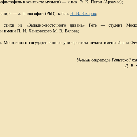
Мефистофель в контексте музыки) — к.иск. Э. К. Петри (Арзамас);
спире — д. философии (PhD), к.ф.н.
Н. В. Захаров
;
 стихи из «Западно-восточного дивана» Гёте — студент Моско
ии имени П. И. Чайковского М. В. Вялова;
п. Московского государственного университета печати имени Ивана Фе
Ученый секретарь Гётевской ко
Д. В.