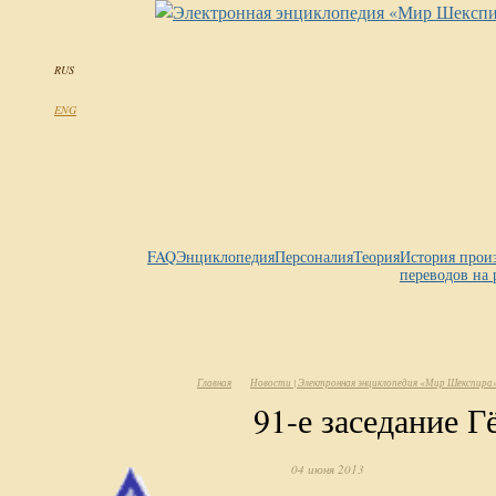
RUS
ENG
FAQ
Энциклопедия
Персоналия
Теория
История прои
переводов на 
Главная
Новости | Электронная энциклопедия «Мир Шекспира
91-е заседание Г
04 июня 2013