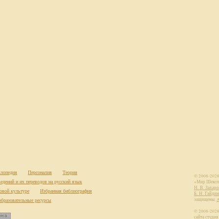
лопедия
Персоналия
Теория
© 2008-2026
едений и их переводов на русский язык
«Мир Шекспи
Н. В. Захаро
овой культуре
Избранная библиография
Б. Н. Гайдин
образовательные ресурсы
защищены.
© 2008-202
сайта
студия