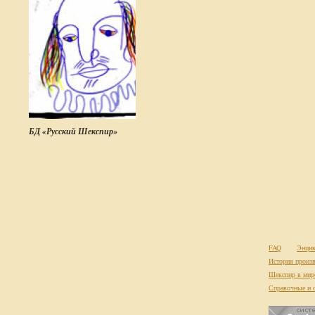
БД «Русский Шекспир»
FAQ
Энцик
История произв
Шекспир в мир
Справочные и 