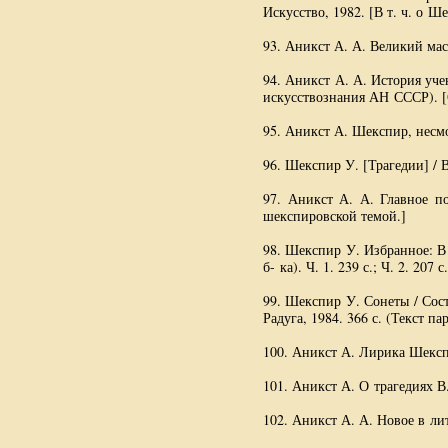
Искусство, 1982. [
В т. ч.
о Ше
93. Аникст
А. А. Великий
мас
94. Аникст
А. А. История
учен
искусствознания АН СССР). [
95. Аникст А. Шекспир, несмот
96. Шекспир У. [Трагедии] / В
97. Аникст
А. А. Главное
по
шекспировской темой.]
98. Шекспир У. Избранное: 
б- ка). Ч. 1. 239 с.; Ч. 2. 207 с.
99. Шекспир У. Сонеты / Сос
Радуга, 1984. 366 с. (Текст пар
100. Аникст А. Лирика Шекспи
101. Аникст А. О трагедиях 
102. Аникст
А. А. Новое
в лит