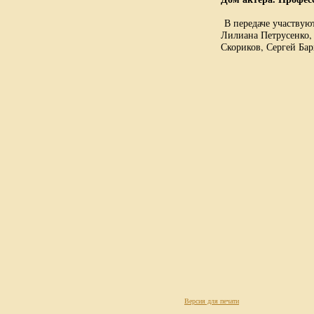
В передаче участвую
Лилиана Петрусенко,
Скориков, Сергей Бар
Версия для печати