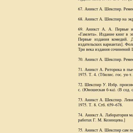
67. Аникст А. Шекспир. Ремес
68. Аникст А. Шекспир на экра
69. Аникст
А. А. Первые
из
«Гамлета». Издание книг в 
Первые издания комедий. Д
издательских вариантах]. Фол
Три века издания сочинений 
70. Аникст А. Шекспир. Ремесл
71. Аникст А. Риторика в пь
1975. Т. 4. (Тбилис. гос.
ун-т
72. Шекспир У. Избр. произв
с. (Юношеская
б-ка
). (В сод.
73. Аникст А. Шекспир. Леви
1975. Т. 8. Стб. 659–678.
74. Аникст А. Лаборатория ма
работах
Г. М. Козинцева
.]
75. Аникст А. Шекспир сам по 