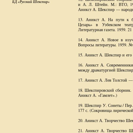
БД «Русский Шекспир»
и
А. Л. Штейн
. М.: ВТО, 19
Аникст А. Шекспир — народн
13. Аникст А. На пути к 
Цезарь» в Узбекском теа
Литературная газета. 1959. 21
14. Аникст А. Новое в изуч
Вопросы литературы. 1959. № 
15. Аникст А. Шекспир и его 
16. Аникст А. Современники
между драматургией Шекспира
17. Аникст А. Лев Толстой — 
18. Шекспировский сборник. 1
Аникст А. «Гамлет».)
19. Шекспир У. Сонеты / Пер
177 с. (Сокровища лирической
20. Аникст А. Творчество Шекс
21. Аникст А. Творчество Ш