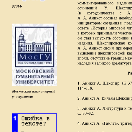
комментированного издани
РГНФ
сочинений У. Шексп
(в сотрудничестве с
А
А. А. Аникст
осознал необход
инициатором создания и пред
совете «История мировой л
в которых принимали участие
он стал выпускать сборники 
издания. Шекспировская 
А. А. Аникст
своим примером
выявление шекспировской кар
эпохи, отсутствие границ меж
наследия великого драматурга
Р
1. Аникст А. Шекспир. (К
37
114–118.
Московский гуманитарный
университет
2. Аникст А. Вильям Шекспи
3. Аникст А. Литература к т
С. 80–82.
4. Аникст А. «Гамлет», трагед