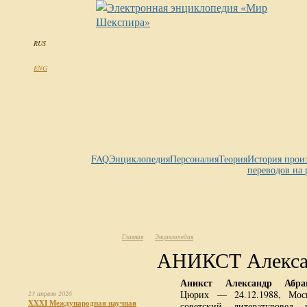
RUS
ENG
FAQ
Энциклопедия
Персоналия
Теория
История прои
переводов на 
Главная
Энциклопедия
АНИКСТ Алекса
Аникст Александр Аб
Цюрих —
24.12.1988
, Мос
23 апреля 2026
XXXI Международная научная
советский литературовед 