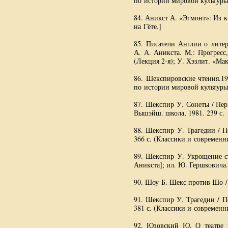
по истории мировой культуры
84. Аникст А. «Эгмонт»: Из к
на Гёте.]
85. Писатели Англии о лите
А. А. Аникста
. М.: Прогресс
(Лекция
2-я
); У. Хэзлит. «Мак
86. Шекспировские чтения.19
по истории мировой культуры
87. Шекспир У. Сонеты / Пер
Вышэйш. школа, 1981. 239 с.
88. Шекспир У. Трагедии / По
366 с. (Классики и современни
89. Шекспир У. Укрощение с
Аникста]; ил. Ю. Гершковича. 
90. Шоу Б. Шекс против Шо / П
91. Шекспир У. Трагедии / Пе
381 с. (Классики и современни
92. Юзовский Ю. О театре