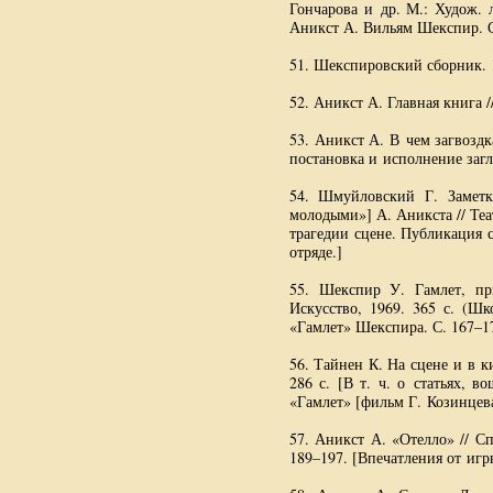
Гончарова и др. М.: Худож. л
Аникст А. Вильям Шекспир. С
51. Шекспировский сборник. 19
52. Аникст А. Главная книга /
53. Аникст А. В чем загвоздк
постановка и исполнение загл
54. Шмуйловский Г. Заметк
молодыми»] А. Аникста // Теа
трагедии сцене. Публикация 
отряде.]
55. Шекспир У. Гамлет, пр
Искусство, 1969. 365 с. (Ш
«Гамлет» Шекспира. С. 167–1
56. Тайнен К. На сцене и в ки
286 с. [
В т. ч.
о статьях, во
«Гамлет» [фильм Г. Козинцева
57. Аникст А. «Отелло» // Сп
189–197. [Впечатления от игры