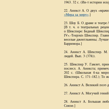
1963. 32 с. (
Ин-т
истории иск
22. Аникст А. О двух «мрачн
«Мера за меру»
.]
23. Шоу Б. О драме и театре /
[
В т. ч.
о театральных рецен
о Шекспире: Бедный Шекспир?
IV».-Toujouis Шекспир. Гла
веселые джентльмены; Лучше 
Барримора.]
24. Аникст А. Шекспир. М. 
людей. Вып. 3 (378)).
25. Шекспир У. Гамлет, при
послесл. А. Аникста; примеч
202 с. (Школьная
б-ка
миров
Шекспира. С. 171–182.); То ж
26. Аникст А. Великий
поэт-
27. Аникст А. Могучий гений
28. Аникст А. Большая любо
Союзе.]