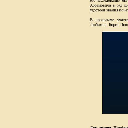
его исследований бы
Абрамовича в ряд ш
удостоен звания поче
В программе участ
Любимов, Борис Поюр
Дом актера. Профес