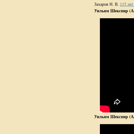
Захаров Н. В.
115 лет
Уильям Шекспир (Але
Уильям Шекспир (Але