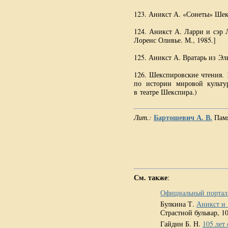
123. Аникст А. «Сонеты» Шекс
124. Аникст А. Ларри и сэр Л
Лоренс Оливье. М., 1985.]
125. Аникст А. Вратарь из Эл
126. Шекспировские чтения. 
по истории мировой культур
в театре Шекспира.)
Бартошевич А. В.
Лит.:
Памя
См. также
:
Официальный портал
Булкина Т.
Аникст и 
Страстной бульвар, 10
Гайдин Б. Н.
105 лет