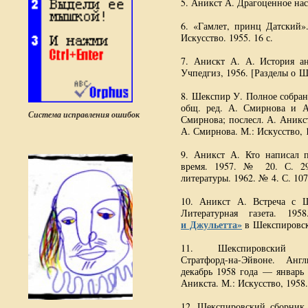
5. Аникст А. Драгоценное насл
6. «Гамлет, принц Датский»
Искусство. 1955. 16 с.
7. Анискт
А. А. История
ан
Учпедгиз, 1956. [Разделы о Ш
8. Шекспир У. Полное собран
общ. ред. А. Смирнова и А.
Система исправления ошибок
Смирнова; послесл. А. Аникс
А. Смирнова. М.: Искусство, 
9. Аникст А. Кто написал 
время. 1957. № 20. С. 29
литературы. 1962. № 4. С. 10
10. Аникст А. Встреча с Ш
Литературная газета. 195
и Джульетта»
в Шекспировск
11. Шекспировский м
Стратфорд-на-Эйвоне
. Англ
декабрь 1958 года — январь 1
Аникста. М.: Искусство, 1958.
12. Шекспировский сборник.