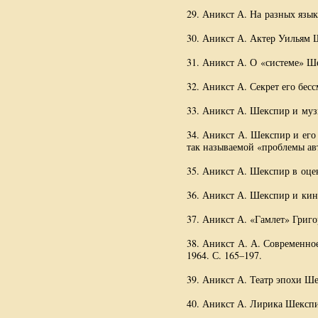
29. Аникст А. На разных языка
30. Аникст А. Актер Уильям Ш
31. Аникст А. О «системе» Ше
32. Аникст А. Секрет его бесс
33. Аникст А. Шекспир и музы
34. Аникст А. Шекспир и его 
так называемой «проблемы авт
35. Аникст А. Шекспир в оцен
36. Аникст А. Шекспир и кино
37. Аникст А. «Гамлет» Григо
38. Аникст
А. А. Современно
1964. С. 165–197.
39. Аникст А. Театр эпохи Шек
40. Аникст А. Лирика Шекспира