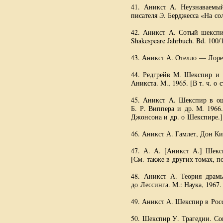
41. Аникст А. Неузнаваемый
писателя Э. Берджесса «На со
42. Аникст А. Сотый шекспи
Shakespeare Jahrbuch. Bd. 100/
43. Аникст А. Отелло — Лоренс
44. Редгрейв М. Шекспир и а
Аникста. М., 1965. [
В т. ч.
о с
45. Аникст А. Шекспир в оце
Б. Р. Виппера
и др. М. 1966.
Джонсона и др. о Шекспире.]
46. Аникст А. Гамлет, Дон Ких
47. А. А. [Аникст А.] Шексп
[См. также в других томах, п
48. Аникст А. Теория драм
до Лессинга. М.: Наука, 1967.
49. Аникст А. Шекспир в Росс
50. Шекспир У. Трагедии. Сон