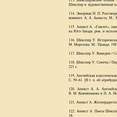
Шекспир и художественные на
114. Эккерман
И. П. Разговор
коммент.
А. А. Аникста
. М.: 
115. Аникст А. «Гамлет», зан
на
Юго-Западе
, реж. и испол
116. Шекспир У. Исторические
М. Морозова. М.: Правда, 1987
117. Шекспир У. Комедии / Сос
118. Шекспир У. Сонеты / Пе
221 с.
119. Английская классическая
С. 59–61. [
В т. ч.
об атрибуции
120. Аникст
А. А. Английск
В. М. Кожевникова
и
П. А. Н
121. Аникст А. Жизнерадостн
122. Аникст А. Пьесы Шекспи
18.