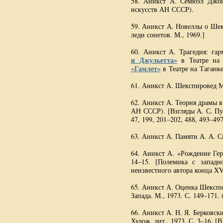
58. Аникст А. Семюэл Джонс
искусств АН СССР).
59. Аникст А. Новеллы о Шек
леди сонетов. М., 1969.]
60. Аникст А. Трагедия: гар
и Джульетта»
в Театре на
«Гамлет»
в Театре на Таганке
61. Аникст А. Шекспировед
М
62. Аникст А. Теория драмы в
АН СССР). [Взгляды
А. С. П
47, 199, 201–202, 488, 493–497
63. Аникст А. Памяти
А. А. 
64. Аникст А. «Рождение Гер
14–15. [Полемика с запад
неизвестного автора конца XV
65. Аникст А. Оценка Шекспи
Запада. М., 1973. С. 149–171. 
66. Аникст А.
Н. Я. Берковск
Худож. лит., 1973. С. 3–16. [
В 