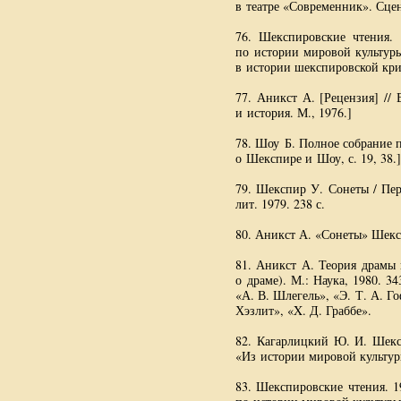
в театре «Современник». Сце
76. Шекспировские чтения.
по истории мировой культуры
в истории шекспировской кри
77. Аникст А. [Рецензия] //
и история. М., 1976.]
78. Шоу Б. Полное собрание 
о Шекспире и Шоу, с. 19, 38.]
79. Шекспир У. Сонеты / Пер
лит. 1979. 238 с.
80. Аникст А. «Сонеты» Шексп
81. Аникст А. Теория драмы 
о драме). М.: Наука, 1980. 
«А. В. Шлегель»
, «Э.
Т. А. Г
Хэзлит»,
«X. Д. Граббе»
.
82. Кагарлицкий
Ю. И. Шек
«Из истории мировой культур
83. Шекспировские чтения. 1