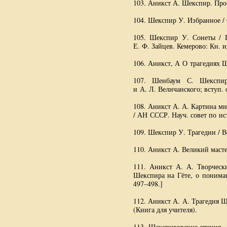
103. Аникст А. Шекспир. Проб
104. Шекспир У. Избранное / С
105. Шекспир У. Сонеты /
Е. Ф. Зайцев
. Кемерово: Кн.
и
106. Аникст, А О трагедиях Ш
107. Шенбаум С. Шекспир
и
А. Л. Величанского
; вступ. 
108. Аникст
А. А. Картина
мир
/ АН СССР. Науч. совет по ис
109. Шекспир У. Трагедии / Вс
110. Аникст А. Великий масте
111. Аникст
А. А. Творческ
Шекспира на Гёте, о пониман
497–498.]
112. Аникст
А. А. Трагедия
Ше
(Книга для учителя).
113. Шекспировские чтения. 1