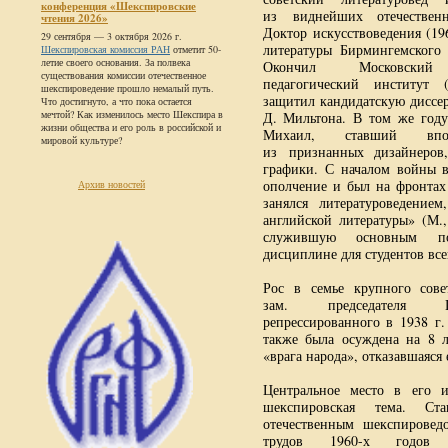
конференция «Шекспировские
из виднейших отечественн
чтения 2026»
Доктор искус­ствоведения (19
29 сентября — 3 октября 2026 г.
литературы Бирмингемского 
Шекспировская комиссия РАН
отметит 50-
летие своего основания. За полвека
Окончил Московский 
существования комиссии отечественное
педагогический институт 
шекспироведение прошло немалый путь.
защитил кандидатскую диссе
Что достигнуто, а что пока остается
мечтой? Как изменилось место Шекспира в
Д. Мильтона. В том же году
жизни общества и его роль в российской и
Михаил, ставший впо
мировой культуре?
из признанных дизайнеров
графики. С началом войны в
ополчение и был на фронтах
Архив новостей
занялся литературоведение
английской литературы» (М.,
служившую основным п
дисциплине для студентов все
Рос в семье крупного совет
зам. председателя 
репрессированного в 1938 г.
также была осуждена на 8 л
«врага народа», отказавшаяся 
Центральное место в его и
шекспировская тема. С
отечественным шекспировед
трудов
1960-х
годов и