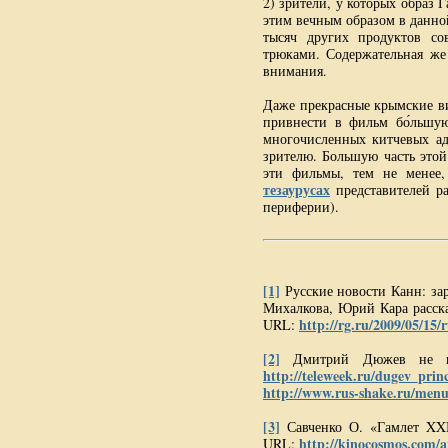
2) зрители, у которых образ 
этим вечным образом в данной
тысяч других продуктов со
трюками. Содержательная же 
внимания.
Даже прекрасные крымские ви
привнести в фильм бо́льшу
многочисленных китчевых ад
зрителю. Большую часть это
эти фильмы, тем не менее
тезаурусах
представителей ра
периферии).
[1]
Русские новости Канн: за
Михалкова, Юрий Кара рассказ
http://rg.ru/2009/05/15
URL:
[2]
Дмитрий Дюжев не под
http://teleweek.ru/dugev_prin
http://www.rus-shake.ru/menu
[3]
Савченко О. «Гамлет XXI 
http://kinocosmos.com/ar
URL: