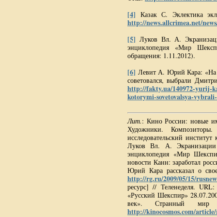
[4]
Казак С. Эклектика экле
http://news.allcrimea.net/new
[5]
Луков Вл. А. Экранизаци
энциклопедия «Мир Шекс
обращения: 1.11.2012).
[6]
Левит А. Юрий Кара: «На 
советовался, выбрали Дмитр
http://fakty.ua/140972-yurij-
kotorymi-sovetovalsya-vybral
Лит.
: Кино России: новые и
Художники. Композиторы
исследовательский институт к
Луков Вл. А. Экранизации
энциклопедия «Мир Шексп
новости Канн: заработал рос
Юрий Кара рассказал о свое
http://rg.ru/2009/05/15/rusne
ресурс] // Теленеделя. URL
«Русский Шекспир» 28.07.200
век». Странный мир [
http://kinocosmos.com/article/