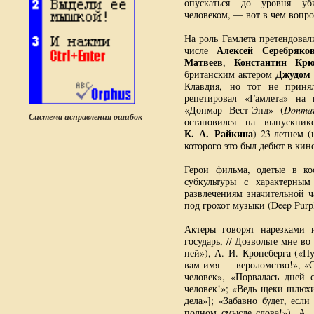
опускаться до уровня уб
человеком, — вот в чем вопро
На роль Гамлета претендовали
Алексей Серебряко
числе
Матвеев
Константин Кр
,
Джудом 
британским актером
Клавдия, но тот не приня
репетировал «Гамлета» на 
«Донмар Вест-Энд» (
Donma
Система исправления ошибок
остановился на выпускни
К. А. Райкина
) 23-летнем 
которого это был дебют в кин
Герои фильма, одетые в ко
субкультуры с характерным
развлечениям значительной 
под грохот музыки (Deep Purp
Актеры говорят нарезками 
государь, // Дозвольте мне в
ней»), А. И. Кронеберга («П
вам имя — вероломство!», «С
человек», «Порвалась дней 
человек!»; «Ведь щеки шлюхи
дела»]; «Забавно будет, есл
полном смысле слова!»), А. 