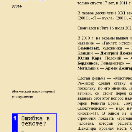
только спустя 17 лет, в 2011 г.
РГНФ
В первое десятилетие XXI в
(2001), «Я — кукла» (2001), «
Скончался в Ялте 16 июля 2025
В 2010 г. на экраны вышел 
название — «Гамлет: истори
Семеновых
, художники —
Дмитрий Дюже
Клавдий —
Юлия Кара
, Полоний —
Бердников
, Гильденстерн —
Армен Джига
Могильщик —
Слоган фильма — «Мистичес
Режиссёр сделал ставку н
поскольку, по его мнению, 
Московский гуманитарный
вечный, он стоит перед 
университет
задавать себе этот вопрос над
герои Кеннета Браны, Лоу
Смоктуновского — надо нач
[1]
юности»
. В одном из и
стремился показать «трагед
человека, который решае
Шекспира кровная месть 