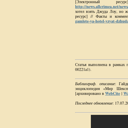
[Электронный ре
http://news.allcrimea.net/new
хотел взять Джуда Лоу, но 
ресурс] // Факты и коммен
gamlete-ya-hotel-vzyat-dzhuda
Статья выполнена в рамках п
00221а1).
Библиограф. описание
: Гайд
энциклопедия «Мир Шекс
WebCite
Wa
[архивировано в
|
Последнее обновление
: 17.07.2