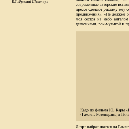
БД «Русский Шекспир»
современные авторские встав
прессе сделают рекламу ему с
продвижения», «Не должен оп
моя сестра на небо ангело
девчонками, рок-музыкой и пр
Кадр из фильма Ю. Кары «
(Гамлет, Розенкранц и Гил
Лаэрт набрасывается на Гамле