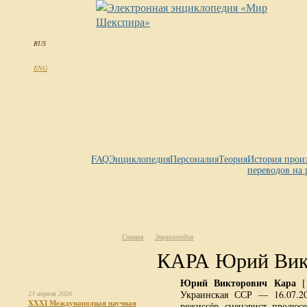
RUS
ENG
FAQ
Энциклопедия
Персоналия
Теория
История прои
переводов на 
Главная
Энциклопедия
КАРА Юрий Вик
Юрий Викторович Кара
[1
Украинская ССР — 16.07.2
23 апреля 2026
XXXI Международная научная
режиссёр, сценарист, продюсе