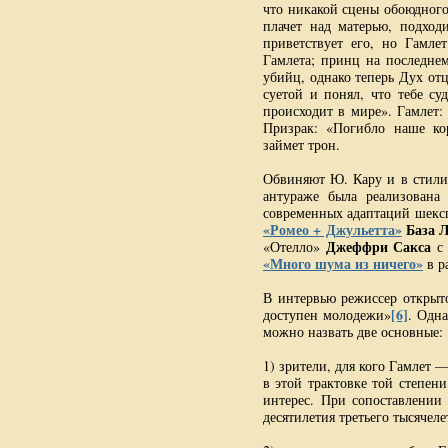
что никакой сцены обоюдного 
плачет над матерью, подход
приветствует его, но Гамле
Гамлета; принц на последнем
убийц, однако теперь Дух от
суетой и понял, что тебе су
происходит в мире». Гамлет:
Призрак: «Погибло наше кор
займет трон.
Обвиняют Ю. Кару и в стилис
антураже была реализована
современных адаптаций шексп
«Ромео + Джульетта»
База 
Джеффри Сакса
«Отелло»
«Много шума из ничего»
в р
В интервью режиссер открыто
[6]
доступен молодежи»
. Одн
можно назвать две основные:
1) зрители, для кого Гамлет 
в этой трактовке той степен
интерес. При сопоставлении 
десятилетия третьего тысячел