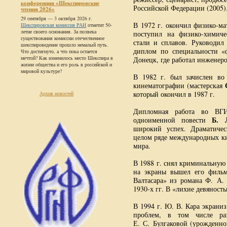
конференция «Шекспировские
Российской Федерации (2005)
чтения 2026»
29 сентября — 3 октября 2026 г.
В 1972 г. окончил физико-м
Шекспировская комиссия РАН
отметит 50-
летие своего основания. За полвека
поступил на физико-химиче
существования комиссии отечественное
стали и сплавов. Руководи
шекспироведение прошло немалый путь.
диплом по специальности «
Что достигнуто, а что пока остается
мечтой? Как изменилось место Шекспира в
Донецк, где работал инженер
жизни общества и его роль в российской и
мировой культуре?
В 1982 г. был зачислен во
кинематографии (мастерская
который окончил в 1987 г.
Архив новостей
Дипломная работа во ВГИ
Б. 
одноименной повести
широкий успех. Драматичес
целом ряде международных к
мира.
В 1988 г. снял криминальную
на экраны вышел его фильм
Валтасара» из романа Ф. А. 
1930-х гг. В «лихие девяност
В 1994 г. Ю. В. Кара экрани
проблем, в том числе раз
Е. С. Булгаковой (урожденн