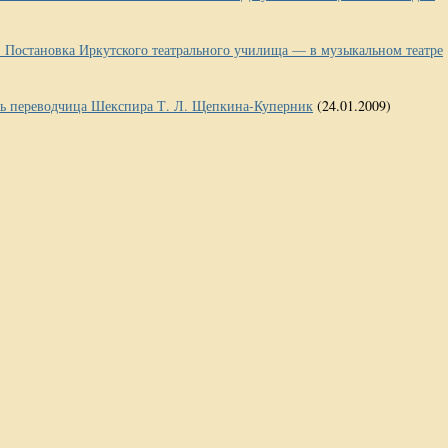
. Постановка Иркутского театрального училища — в музыкальном театре
ась переводчица Шекспира Т. Л. Щепкина-Куперник
(24.01.2009)