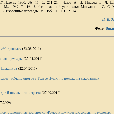
в
//
Неделя. 1900. № 11. С. 211–214; Чехов А. П. Письма Т. Л. Щ.
ч. М., 1949. Т. 16–18. (см. именной указатель); Мокульский С. С. 
-К. Избранные переводы. М., 1957. Т. 1. С. 5–14.
Н. В. З
Фото
Вики
:
а «Метрополе»
(23.08.2011)
а для премьеры
(22.04.2011)
и Шекспира
(22.04.2011)
сарев: «Очень многое в Театре Пушкина похоже на декорацию»
 детей школьного возраста
(27.09.2010)
07.2009)
ном. Лаконичная постановка «Ромео и Джульетта»: акцент на молодых