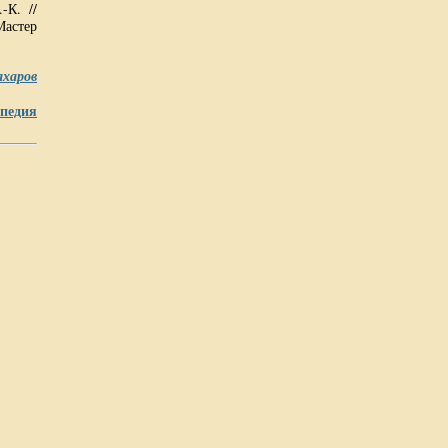
-К. //
Мастер
ахаров
педия