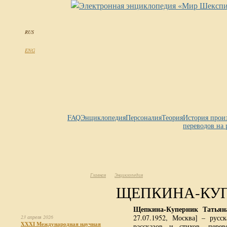
RUS
ENG
FAQ
Энциклопедия
Персоналия
Теория
История прои
переводов на 
Главная
Энциклопедия
ЩЕПКИНА-КУПЕ
Щепкина-Куперник Татьян
27.07.1952, Москва] – русск
23 апреля 2026
XXXI Международная научная
рассказов и стихов, перев