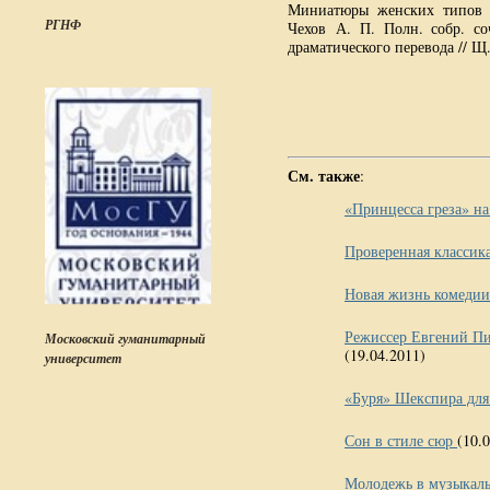
Миниатюры женских типо
РГНФ
Чехов А. П. Полн. собр. со
драматического перевода // Щ.
См. также
:
«Принцесса греза» н
Проверенная классик
Новая жизнь комеди
Режиссер Евгений Пи
Московский гуманитарный
(19.04.2011)
университет
«Буря» Шекспира для
Сон в стиле сюр
(10.
Молодежь в музыкаль