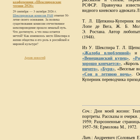
конференция «Шекспировские
РСФСР. Правнучка извест
чтения 2026»
видного киевского адвоката 
29 сентября — 3 октября 2026 г.
Шекспировская комиссия РАН
отметит 50-
летие своего основания. За полвека
Т. Л. Щепкина-Куперник пер
существования комиссии отечественное
Лопе де Вега, Ж. Б. Моль
шекспироведение прошло немалый путь.
Э. Ростана. Автор любопы
Что достигнуто, а что пока остается
мечтой? Как изменилось место Шекспира в
(1948).
жизни общества и его роль в российской и
мировой культуре?
Из У. Шекспира Т. Л. Щепки
«Жалоба влюбленной»
и 
«Венецианский купец»
«Ро
,
Архив новостей
хорошо кончается»
, «Король
ничего»
«Буря»
,
, «Веселые 
«Сон в летнюю ночь»
. О
Куперник переводчика приходи
Соч.
: Дни моей жизни: Теат
портреты. Рассказы и очерки.
1959; Разрозненные страницы.
1957–58; Ермолова М., 1972.
Лит.
: Андреевич (Соловьев Е