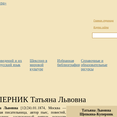
Главная страница
Карта сайта
зведений и их
Шекспир в
Избранная
Справочные и
русский язык
мировой
библиография
образовательные
культуре
ресурсы
РНИК Татьяна Львовна
а Львовна
[12(24).01.1874, Москва —
Татьяна Львовна
ая писательница, автор пьес, повестей,
Щепкина-Куперник
одчик, заслуженный деятель искусств