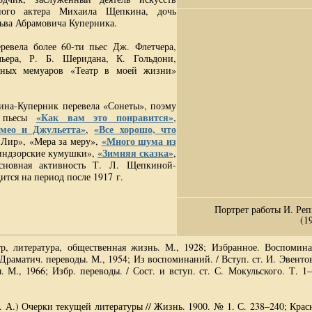
ного актера Михаила Щепкина, дочь
Льва Абрамовича Куперника.
евела более 60-ти пьес Дж. Флетчера,
ера, Р. Б. Шеридана, К. Гольдони,
тных мемуаров «Театр в моей жизни»
на-Куперник перевела «Сонеты», поэму
«Как вам это понравится»
пьесы
,
мео и Джульетта»
«Все хорошо, что
,
«Много шума из
 Лир», «Мера за меру»,
«Зимняя сказка»
виндзорские кумушки»,
,
сновная активность Т. Л. Щепкиной-
тся на период после 1917 г.
Портрет работы И. Ре
(1
р, литература, общественная жизнь. М., 1928; Избранное. Воспомин
 Драматич. переводы. М., 1954; Из воспоминаний. / Вступ. ст. И. Эвентов
 М., 1966; Избр. переводы. / Сост. и вступ. ст. С. Мокульского. Т. 1–
. А.) Очерки текущей литературы // Жизнь. 1900. № 1. С. 238–240; Крас